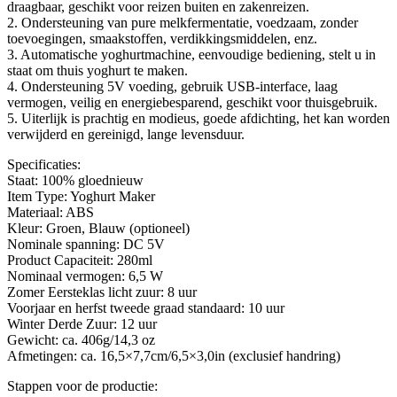
draagbaar, geschikt voor reizen buiten en zakenreizen.
2. Ondersteuning van pure melkfermentatie, voedzaam, zonder
toevoegingen, smaakstoffen, verdikkingsmiddelen, enz.
3. Automatische yoghurtmachine, eenvoudige bediening, stelt u in
staat om thuis yoghurt te maken.
4. Ondersteuning 5V voeding, gebruik USB-interface, laag
vermogen, veilig en energiebesparend, geschikt voor thuisgebruik.
5. Uiterlijk is prachtig en modieus, goede afdichting, het kan worden
verwijderd en gereinigd, lange levensduur.
Specificaties:
Staat: 100% gloednieuw
Item Type: Yoghurt Maker
Materiaal: ABS
Kleur: Groen, Blauw (optioneel)
Nominale spanning: DC 5V
Product Capaciteit: 280ml
Nominaal vermogen: 6,5 W
Zomer Eersteklas licht zuur: 8 uur
Voorjaar en herfst tweede graad standaard: 10 uur
Winter Derde Zuur: 12 uur
Gewicht: ca. 406g/14,3 oz
Afmetingen: ca. 16,5×7,7cm/6,5×3,0in (exclusief handring)
Stappen voor de productie: