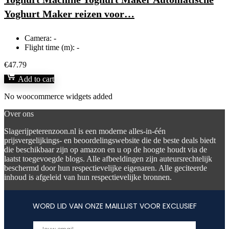
Yoghurt Maker reizen voor…
Camera:
-
Flight time (m):
-
€
47.79
Add to cart
No woocommerce widgets added
Over ons
Slagerijpeterenzoon.nl is een moderne alles-in-één
prijsvergelijkings- en beoordelingswebsite die de beste deals biedt
die beschikbaar zijn op amazon en u op de hoogte houdt via de
laatst toegevoegde blogs. Alle afbeeldingen zijn auteursrechtelijk
beschermd door hun respectievelijke eigenaren. Alle geciteerde
inhoud is afgeleid van hun respectievelijke bronnen.
WORD LID VAN ONZE MAILLIJST VOOR EXCLUSIEF