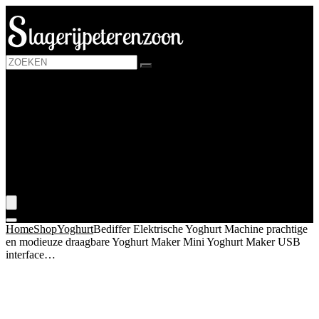
Login / Register is disabled
Kaas
Melk and melkvervangers
Yoghurt
Zuiveldranken
Huis
Blogs
???? Mijn wenslijst
Home
Shop
Yoghurt
Bediffer Elektrische Yoghurt Machine prachtige
en modieuze draagbare Yoghurt Maker Mini Yoghurt Maker USB
interface…