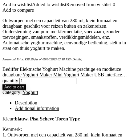
Add to wishlist
Added to wishlist
Removed from wishlist
0
Add to compare
Ontworpen met een capaciteit van 280 ml, klein formaat en
draagbaar, geschikt voor reizen buiten en zakenreizen.
Ondersteuning van pure melkfermentatie, voedzaam, zonder
toevoegingen, smaakstoffen, verdikkingsmiddelen, enz.
Automatische yoghurtmachine, eenvoudige bediening, stelt u in
staat om thuis yoghurt te maken.
Amazon.nl Price:
€
38.29
(as of 09/04/2023 02:18 PST-
Details
)
Bediffer Elektrische Yoghurt Machine prachtige en modieuze
draagbare Yoghurt Maker Mini Yoghurt Maker USB interface…
quantity
Add to cart
Category:
Yoghurt
Description
Additional information
Kleur:
blauw, Pisa Scheve Toren Type
Kenmerk:
1. Ontworpen met een capaciteit van 280 ml, klein formaat en