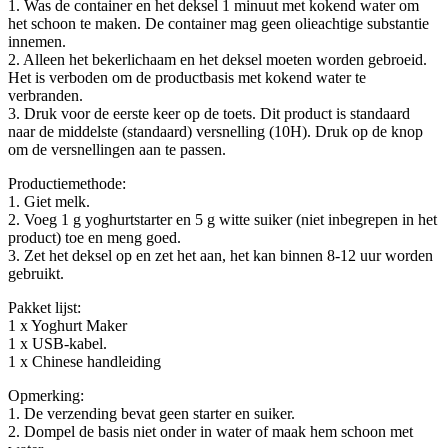
1. Was de container en het deksel 1 minuut met kokend water om
het schoon te maken. De container mag geen olieachtige substantie
innemen.
2. Alleen het bekerlichaam en het deksel moeten worden gebroeid.
Het is verboden om de productbasis met kokend water te
verbranden.
3. Druk voor de eerste keer op de toets. Dit product is standaard
naar de middelste (standaard) versnelling (10H). Druk op de knop
om de versnellingen aan te passen.
Productiemethode:
1. Giet melk.
2. Voeg 1 g yoghurtstarter en 5 g witte suiker (niet inbegrepen in het
product) toe en meng goed.
3. Zet het deksel op en zet het aan, het kan binnen 8-12 uur worden
gebruikt.
Pakket lijst:
1 x Yoghurt Maker
1 x USB-kabel.
1 x Chinese handleiding
Opmerking:
1. De verzending bevat geen starter en suiker.
2. Dompel de basis niet onder in water of maak hem schoon met