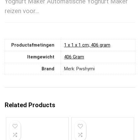
Yoghurt Maker Automatische Yoghurt Maker
reizen voor…
Productafmetingen
‎1 x 1 x 1 cm; 406 gram
Itemgewicht
‎406 Gram
Brand
Merk: Pwshymi
Related Products