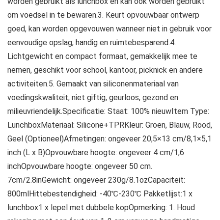
worden gebruikt als lunchbox en kan ook worden gebruikt
om voedsel in te bewaren.3. Keurt opvouwbaar ontwerp
goed, kan worden opgevouwen wanneer niet in gebruik voor
eenvoudige opslag, handig en ruimtebesparend.4.
Lichtgewicht en compact formaat, gemakkelijk mee te
nemen, geschikt voor school, kantoor, picknick en andere
activiteiten.5. Gemaakt van siliconenmateriaal van
voedingskwaliteit, niet giftig, geurloos, gezond en
milieuvriendelijk.Specificatie: Staat: 100% nieuwItem Type:
LunchboxMateriaal: Silicone+TPRKleur: Groen, Blauw, Rood,
Geel (Optioneel)Afmetingen: ongeveer 20,5×13 cm/8,1×5,1
inch (L x B)Opvouwbare hoogte: ongeveer 4 cm/1,6
inchOpvouwbare hoogte: ongeveer 50 cm.
7cm/2.8inGewicht: ongeveer 230g/8.1ozCapaciteit:
800mlHittebestendigheid: -40℃-230℃ Pakketlijst:1 x
lunchbox1 x lepel met dubbele kopOpmerking: 1. Houd