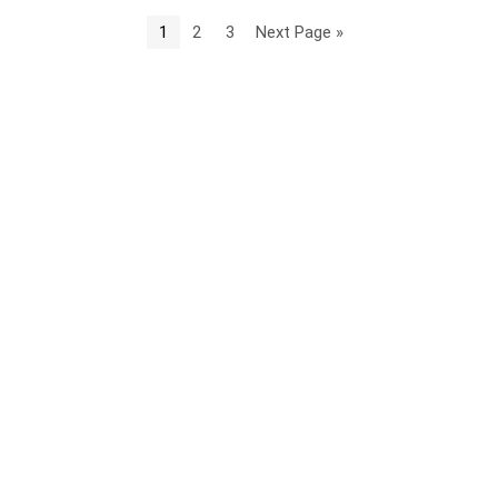
1
2
3
Next Page »