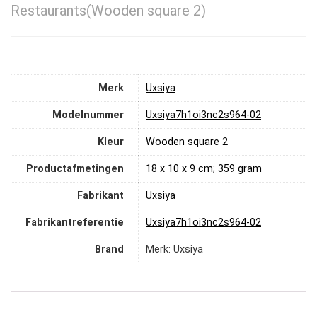
Restaurants(Wooden square 2)
Merk
‎Uxsiya
Modelnummer
‎Uxsiya7h1oi3nc2s964-02
Kleur
‎Wooden square 2
Productafmetingen
‎18 x 10 x 9 cm; 359 gram
Fabrikant
‎Uxsiya
Fabrikantreferentie
‎Uxsiya7h1oi3nc2s964-02
Brand
Merk: Uxsiya