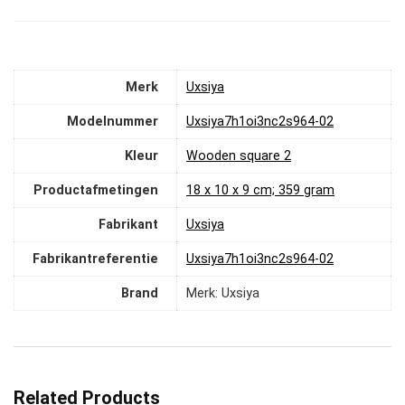
Merk
‎Uxsiya
Modelnummer
‎Uxsiya7h1oi3nc2s964-02
Kleur
‎Wooden square 2
Productafmetingen
‎18 x 10 x 9 cm; 359 gram
Fabrikant
‎Uxsiya
Fabrikantreferentie
‎Uxsiya7h1oi3nc2s964-02
Brand
Merk: Uxsiya
Related Products