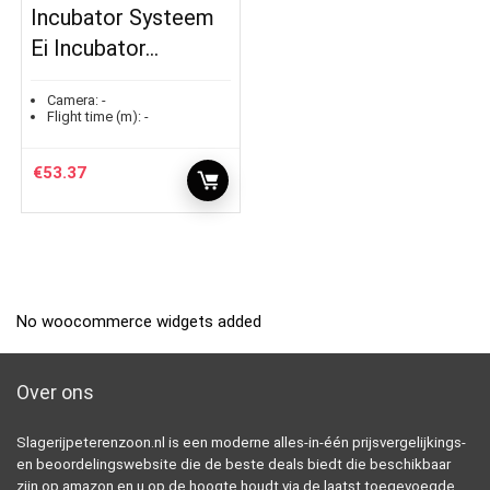
Incubator Systeem
Ei Incubator…
Camera:
-
Flight time (m):
-
€
53.37
No woocommerce widgets added
Over ons
Slagerijpeterenzoon.nl is een moderne alles-in-één prijsvergelijkings-
en beoordelingswebsite die de beste deals biedt die beschikbaar
zijn op amazon en u op de hoogte houdt via de laatst toegevoegde