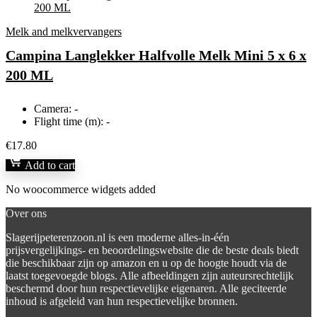
Melk and melkvervangers
Campina Langlekker Halfvolle Melk Mini 5 x 6 x
200 ML
Camera:
-
Flight time (m):
-
€
17.80
Add to cart
No woocommerce widgets added
Over ons
Slagerijpeterenzoon.nl is een moderne alles-in-één
prijsvergelijkings- en beoordelingswebsite die de beste deals biedt
die beschikbaar zijn op amazon en u op de hoogte houdt via de
laatst toegevoegde blogs. Alle afbeeldingen zijn auteursrechtelijk
beschermd door hun respectievelijke eigenaren. Alle geciteerde
inhoud is afgeleid van hun respectievelijke bronnen.