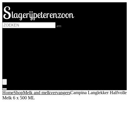
Login / Register is disabled
Kaas
Melk and melkvervangers
Yoghurt
Zuiveldranken
Huis
Blogs
???? Mijn wenslijst
Home
Shop
Melk and melkvervangers
Campina Langlekker Halfvolle
Melk 6 x 500 ML