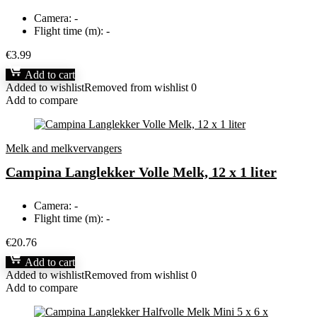
Camera:
-
Flight time (m):
-
€
3.99
Add to cart
Added to wishlist
Removed from wishlist
0
Add to compare
Melk and melkvervangers
Campina Langlekker Volle Melk, 12 x 1 liter
Camera:
-
Flight time (m):
-
€
20.76
Add to cart
Added to wishlist
Removed from wishlist
0
Add to compare