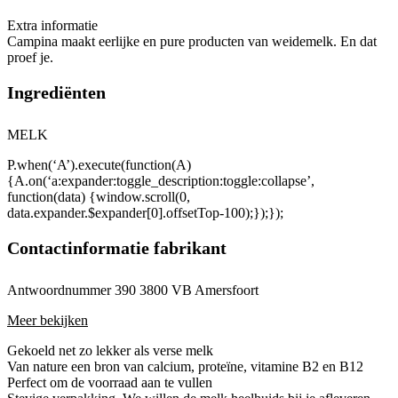
Extra informatie
Campina maakt eerlijke en pure producten van weidemelk. En dat
proef je.
Ingrediënten
MELK
P.when(‘A’).execute(function(A)
{A.on(‘a:expander:toggle_description:toggle:collapse’,
function(data) {window.scroll(0,
data.expander.$expander[0].offsetTop-100);});});
Contactinformatie fabrikant
Antwoordnummer 390 3800 VB Amersfoort
Meer bekijken
Gekoeld net zo lekker als verse melk
Van nature een bron van calcium, proteïne, vitamine B2 en B12
Perfect om de voorraad aan te vullen