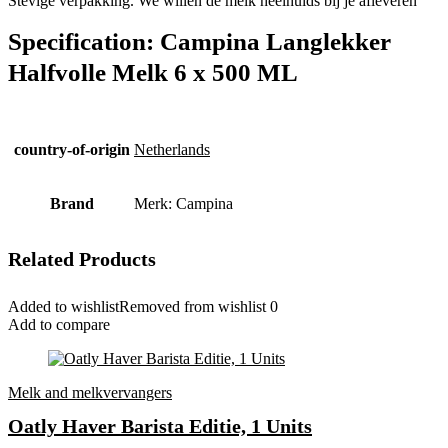
Stevige verpakking. We willen de melk heelhuids bij je afleveren
Specification:
Campina Langlekker
Halfvolle Melk 6 x 500 ML
country-of-origin
‎Netherlands
Brand
Merk: Campina
Related Products
Added to wishlist
Removed from wishlist
0
Add to compare
Melk and melkvervangers
Oatly Haver Barista Editie, 1 Units