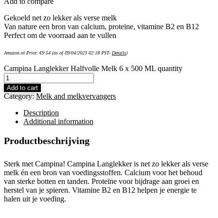
Add to compare
Gekoeld net zo lekker als verse melk
Van nature een bron van calcium, proteïne, vitamine B2 en B12
Perfect om de voorraad aan te vullen
Amazon.nl Price:
€
9.54
(as of 09/04/2023 02:18 PST-
Details
)
Campina Langlekker Halfvolle Melk 6 x 500 ML quantity
Add to cart
Category:
Melk and melkvervangers
Description
Additional information
Productbeschrijving
Sterk met Campina! Campina Langlekker is net zo lekker als verse
melk én een bron van voedingsstoffen. Calcium voor het behoud
van sterke botten en tanden. Proteïne voor bijdrage aan groei en
herstel van je spieren. Vitamine B2 en B12 helpen je energie te
halen uit je voeding.