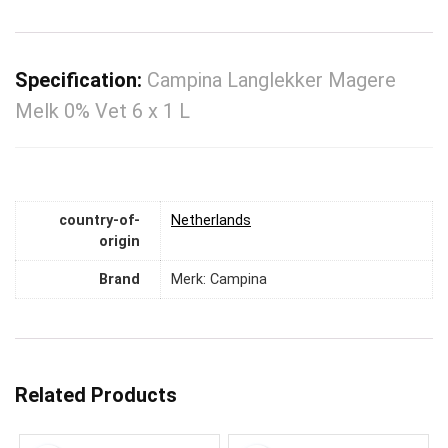
Specification:
Campina Langlekker Magere
Melk 0% Vet 6 x 1 L
country-of-
‎Netherlands
origin
Brand
Merk: Campina
Related Products