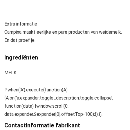
Extra informatie
Campina maakt eerlijke en pure producten van weidemelk.
En dat proef je.
Ingrediënten
MELK
P.when(‘A’).execute(function(A)
{A.on(‘a:expander:toggle_description:toggle:collapse’,
function(data) {window.scroll(0,
data.expander.$expander[0].offsetTop-100);});});
Contactinformatie fabrikant