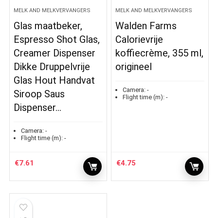
MELK AND MELKVERVANGERS
MELK AND MELKVERVANGERS
Glas maatbeker,
Walden Farms
Espresso Shot Glas,
Calorievrije
Creamer Dispenser
koffiecrème, 355 ml,
Dikke Druppelvrije
origineel
Glas Hout Handvat
Camera:
-
Siroop Saus
Flight time (m):
-
Dispenser…
Camera:
-
Flight time (m):
-
€
7.61
€
4.75