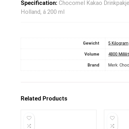
Specification:
Chocomel Kakao Drinkpakjes
Holland, á 200 ml
Gewicht
‎5 Kilogram
Volume
‎4800 Millili
Brand
Merk: Cho
Related Products