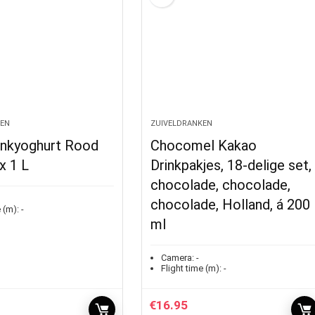
KEN
ZUIVELDRANKEN
rinkyoghurt Rood
Chocomel Kakao
x 1 L
Drinkpakjes, 18-delige set,
chocolade, chocolade,
chocolade, Holland, á 200
 (m):
-
ml
Camera:
-
Flight time (m):
-
€
16.95