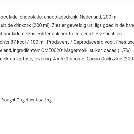
hocolade, chocolade, chocoladedrank, Nederland, 200 ml:
t de drinkzak (200 ml). Ziet er geweldig uit, ligt goed in de han
hocolademelk is echter ook heet een genot. Praktisch en
echts 87 kcal / 100 ml. Producent / Geproduceerd voor: Frieslan
land, ingrediënten: CME0020: Magermelk, suiker, cacao (1,7%),
emelk en lactose, levering: 4 x 6 Chocomel Cacao Drinkzakje (200
 Bought Together Loading...