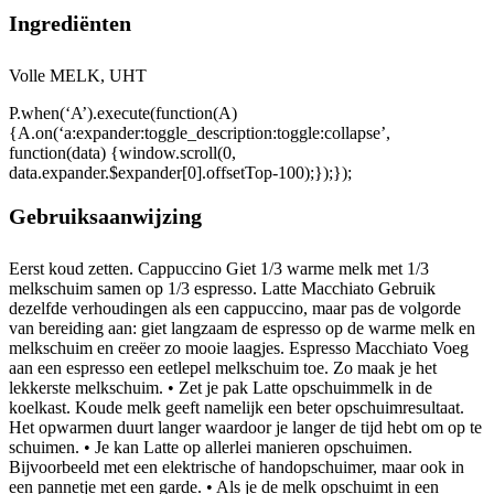
Ingrediënten
Volle MELK, UHT
P.when(‘A’).execute(function(A)
{A.on(‘a:expander:toggle_description:toggle:collapse’,
function(data) {window.scroll(0,
data.expander.$expander[0].offsetTop-100);});});
Gebruiksaanwijzing
Eerst koud zetten. Cappuccino Giet 1/3 warme melk met 1/3
melkschuim samen op 1/3 espresso. Latte Macchiato Gebruik
dezelfde verhoudingen als een cappuccino, maar pas de volgorde
van bereiding aan: giet langzaam de espresso op de warme melk en
melkschuim en creëer zo mooie laagjes. Espresso Macchiato Voeg
aan een espresso een eetlepel melkschuim toe. Zo maak je het
lekkerste melkschuim. • Zet je pak Latte opschuimmelk in de
koelkast. Koude melk geeft namelijk een beter opschuimresultaat.
Het opwarmen duurt langer waardoor je langer de tijd hebt om op te
schuimen. • Je kan Latte op allerlei manieren opschuimen.
Bijvoorbeeld met een elektrische of handopschuimer, maar ook in
een pannetje met een garde. • Als je de melk opschuimt in een