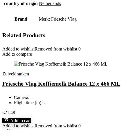
country-of-origin
‎Netherlands
Brand
Merk: Friesche Vlag
Related Products
Added to wishlist
Removed from wishlist
0
Add to compare
Zuiveldranken
Friesche Vlag Koffiemelk Balance 12 x 466 ML
Camera:
-
Flight time (m):
-
€
21.48
Add to cart
Added to wishlist
Removed from wishlist
0