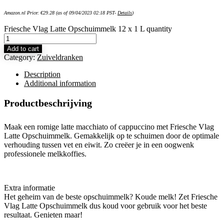
Amazon.nl Price:
€
29.28
(as of 09/04/2023 02:18 PST-
Details
)
Friesche Vlag Latte Opschuimmelk 12 x 1 L quantity
Add to cart
Category:
Zuiveldranken
Description
Additional information
Productbeschrijving
Maak een romige latte macchiato of cappuccino met Friesche Vlag
Latte Opschuimmelk. Gemakkelijk op te schuimen door de optimale
verhouding tussen vet en eiwit. Zo creëer je in een oogwenk
professionele melkkoffies.
Extra informatie
Het geheim van de beste opschuimmelk? Koude melk! Zet Friesche
Vlag Latte Opschuimmelk dus koud voor gebruik voor het beste
resultaat. Genieten maar!