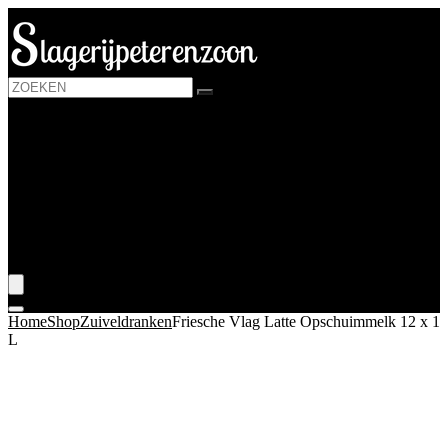
Login / Register is disabled
Kaas
Melk and melkvervangers
Yoghurt
Zuiveldranken
Huis
Blogs
???? Mijn wenslijst
Home
Shop
Zuiveldranken
Friesche Vlag Latte Opschuimmelk 12 x 1
L