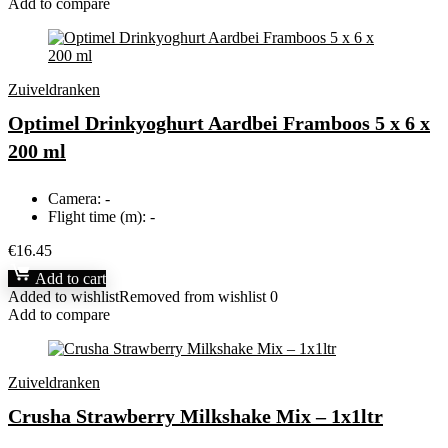
Add to compare
Zuiveldranken
Optimel Drinkyoghurt Aardbei Framboos 5 x 6 x
200 ml
Camera:
-
Flight time (m):
-
€
16.45
Add to cart
Added to wishlist
Removed from wishlist
0
Add to compare
Zuiveldranken
Crusha Strawberry Milkshake Mix – 1x1ltr