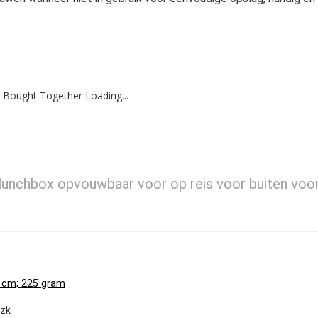
 Bought Together Loading...
lunchbox opvouwbaar voor op reis voor buiten voo
 5 cm; 225 gram
czk