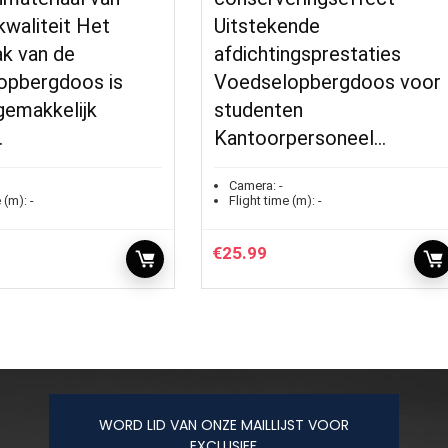
waliteit Het
Uitstekende
ak van de
afdichtingsprestaties
opbergdoos is
Voedselopbergdoos voor
gemakkelijk
studenten
…
Kantoorpersoneel…
Camera:
-
 (m):
-
Flight time (m):
-
€
25.99
WORD LID VAN ONZE MAILLIJST VOOR
EXCLUSIEF