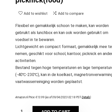
Add to wishlist
Add to compare
Flexibel en gemakkelijk schoon te maken, kan worden
gebruikt als lunchbox en kan ook worden gebruikt om
voedsel in te bewaren.
Lichtgewicht en compact formaat, gemakkelijk mee te
nemen, geschikt voor school, kantoor, picknick en ande
activiteiten.
Bestand tegen hoge temperaturen en lage temperatur
(-40℃-230℃), kan in de koelkast, magnetronverwarming
vaatwasserreiniging worden geplaatst.
Amazon.nl Price:
€
13.99
(as of 09/04/2023 02:18 PST-
Details
)
ADD TO CART