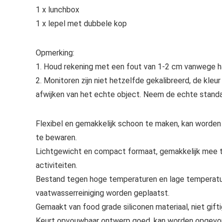
1 x lunchbox
1 x lepel met dubbele kop
Opmerking:
1. Houd rekening met een fout van 1-2 cm vanwege h
2. Monitoren zijn niet hetzelfde gekalibreerd, de kle
afwijken van het echte object. Neem de echte standa
Flexibel en gemakkelijk schoon te maken, kan worden
te bewaren.
Lichtgewicht en compact formaat, gemakkelijk mee te
activiteiten.
Bestand tegen hoge temperaturen en lage temperatu
vaatwasserreiniging worden geplaatst.
Gemaakt van food grade siliconen materiaal, niet giftig
Keurt opvouwbaar ontwerp goed, kan worden opgevouw