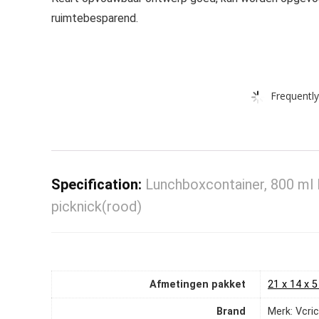
ruimtebesparend.
Frequently
Specification:
Lunchboxcontainer, 800 ml 
picknick(rood)
Afmetingen pakket
‎21 x 14 x
Brand
Merk: Vcri