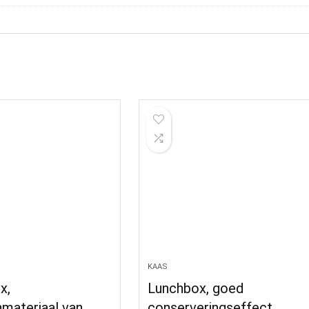
KAAS
x,
Lunchbox, goed
nmateriaal van
conserveringseffect