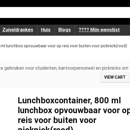
Zuiveldranken
Huis
Blogs
???? Mijn wenslijst
ml lunchbox opvouwbaar voor op reis voor buiten voor picknick(rood)
e gebruiken voor studenten, kantoorpersoneel en picknicks om
.
VIEW CART
Lunchboxcontainer, 800 ml
lunchbox opvouwbaar voor o
reis voor buiten voor
picknick(rood)