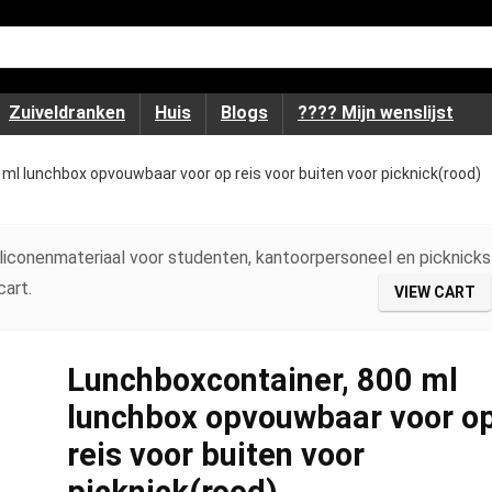
Zuiveldranken
Huis
Blogs
???? Mijn wenslijst
ml lunchbox opvouwbaar voor op reis voor buiten voor picknick(rood)
iconenmateriaal voor studenten, kantoorpersoneel en picknicks
art.
VIEW CART
Lunchboxcontainer, 800 ml
lunchbox opvouwbaar voor o
reis voor buiten voor
picknick(rood)