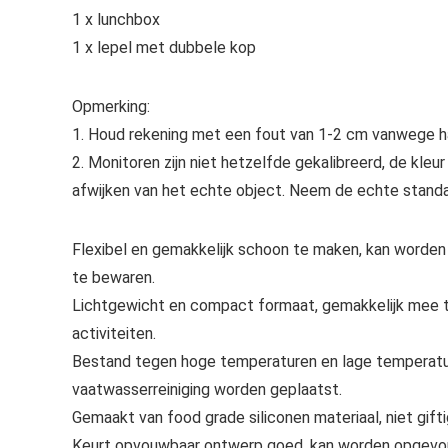
1 x lunchbox
1 x lepel met dubbele kop
Opmerking:
1. Houd rekening met een fout van 1-2 cm vanwege h
2. Monitoren zijn niet hetzelfde gekalibreerd, de kle
afwijken van het echte object. Neem de echte standa
Flexibel en gemakkelijk schoon te maken, kan worden
te bewaren.
Lichtgewicht en compact formaat, gemakkelijk mee te
activiteiten.
Bestand tegen hoge temperaturen en lage temperatu
vaatwasserreiniging worden geplaatst.
Gemaakt van food grade siliconen materiaal, niet giftig
Keurt opvouwbaar ontwerp goed, kan worden opgevouw