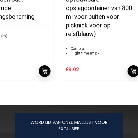
rmde
opslagcontainer van 800
ngsbenaming
ml voor buiten voor
picknick voor op
reis(blauw)
 (m):
-
Camera:
-
Flight time (m):
-
€
9.02
WORD LID VAN ONZE MAILLIJST VOOR
EXCLUSIEF