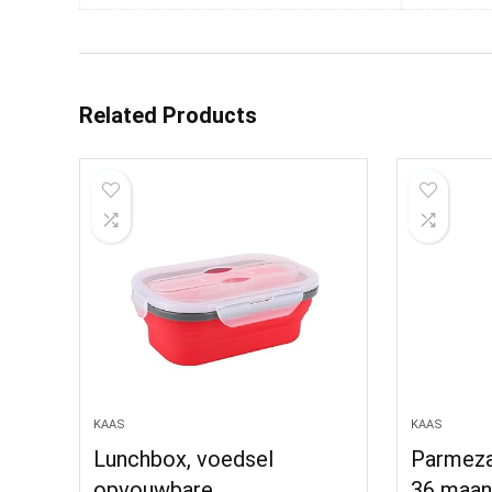
Related Products
KAAS
KAAS
Lunchbox, voedsel
Parmeza
opvouwbare
36 maan