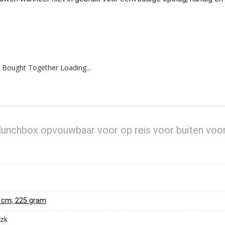
 Bought Together Loading...
lunchbox opvouwbaar voor op reis voor buiten voo
 5 cm; 225 gram
czk