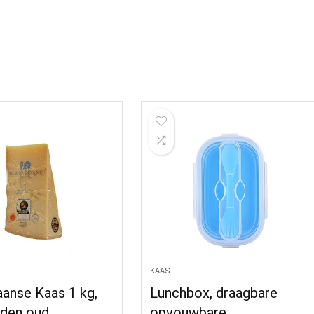
KAAS
anse Kaas 1 kg,
Lunchbox, draagbare
den oud,
opvouwbare