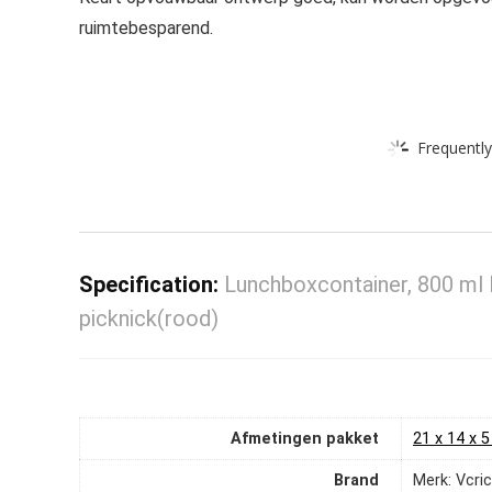
ruimtebesparend.
Frequently
Specification:
Lunchboxcontainer, 800 ml 
picknick(rood)
Afmetingen pakket
‎21 x 14 x
Brand
Merk: Vcri