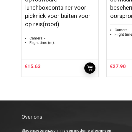
lunchboxcontainer voor
besche
picknick voor buiten voor
oorspro
op reis(rood)
Camera:
-
Flight time
Camera:
-
Flight time (m):
-
€
15.63
€
27.90
Over ons
Slagerijpeterenzoon.nl is een moderne alles-in-één