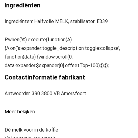
Ingrediënten
Ingrediënten: Halfvolle MELK, stabilisator: E339
P.when(‘A’).execute(function(A)
{A.on(‘a:expander:toggle_description:toggle:collapse’,
function(data) {window.scroll(0,
data.expander.$expander[0].offsetTop-100);});});
Contactinformatie fabrikant
Antwoordnr. 390 3800 VB Amersfoort
Meer bekijken
Dé melk voor in de koffie