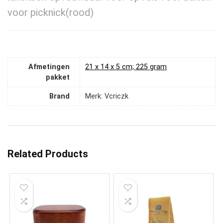
voor picknick(rood)
Afmetingen
‎21 x 14 x 5 cm; 225 gram
pakket
Brand
Merk: Vcriczk
Related Products