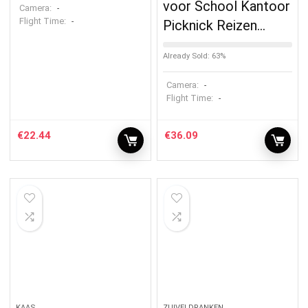
voor School Kantoor
Camera:
-
Flight Time:
-
Picknick Reizen…
Already Sold: 63%
Camera:
-
Flight Time:
-
€
22.44
€
36.09
KAAS
ZUIVELDRANKEN