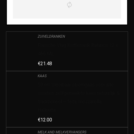
ZUIVELDRANKEN
Friesche Vlag Koffiemelk Balance 12 x
466 ML
€
21.48
KAAS
50 ml. Vloeibaar stremgaas voor alle
soorten zelfgemaakte kaas natuurlijk &
traditioneel – feta, mozzarella,
Halloumi…
€
12.00
MELK AND MELKVERVANGERS