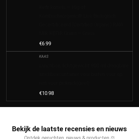
Kefir korrels – 10g of
Kombuchaorganic® Live Biologisch
Gecertificeerd (Certified Organic) RAW
Milk KEFIR Grains – Grass…
€
6.99
KAAS
Lunchbox, lichtgewicht 800 ml draagbare
lunchboxcontainer voor buiten voor op
reis voor picknick(geel)
€
10.98
Bekijk de laatste recensies en nieuws
Ontdek geruchten, nieuws & producten ⚖