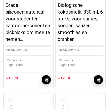
Grade
Biologische
siliconenmateriaal
kokosmelk, 330 ml, 6
voor studenten,
stuks, voor curries,
kantoorpersoneel en
soepen, sauzen,
picknicks om mee te
smoothies en
nemen…
dranken…
Already Sold: 88%
Already Sold: 50%
Camera:
Camera:
-
-
Flight Time:
Flight Time:
-
-
€
18.79
€
12.18