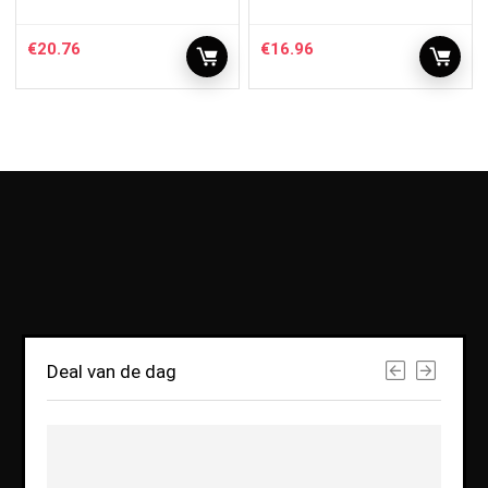
€
20.76
€
16.96
Deal van de dag