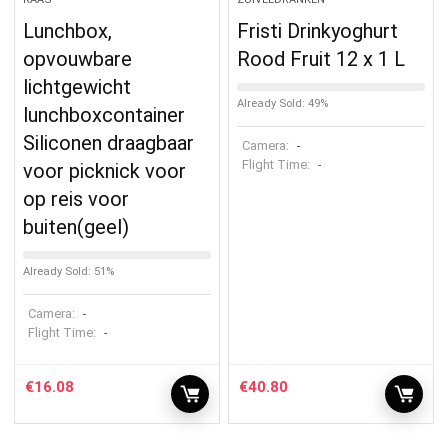
Lunchbox,
Fristi Drinkyoghurt
opvouwbare
Rood Fruit 12 x 1 L
lichtgewicht
Already Sold: 49%
lunchboxcontainer
Siliconen draagbaar
Camera:
-
Flight Time:
-
voor picknick voor
op reis voor
buiten(geel)
Already Sold: 51%
Camera:
-
Flight Time:
-
€
16.08
€
40.80