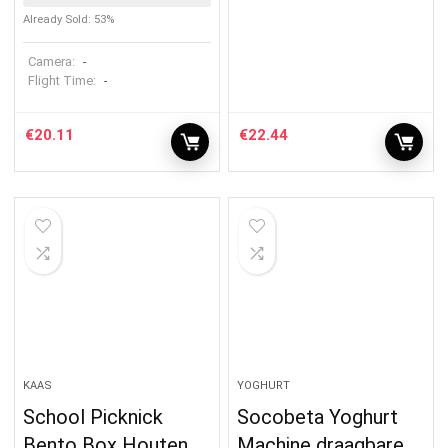
Already Sold: 53%
Camera:
-
Flight Time:
-
€
20.11
€
22.44
KAAS
YOGHURT
School Picknick
Socobeta Yoghurt
Bento Box Houten
Machine draagbare