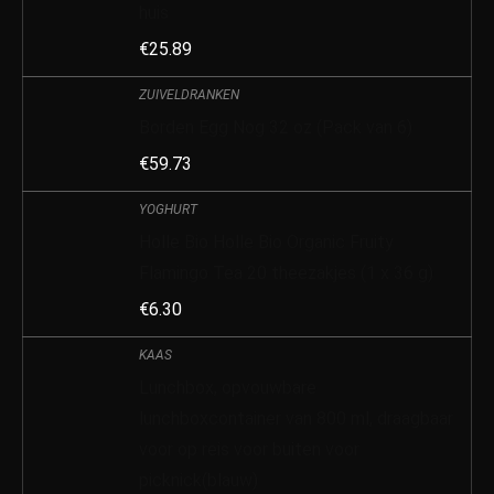
huis
€
25.89
ZUIVELDRANKEN
Borden Egg Nog 32 oz (Pack van 6)
€
59.73
YOGHURT
Holle Bio Holle Bio Organic Fruity
Flamingo Tea 20 theezakjes (1 x 36 g)
€
6.30
KAAS
Lunchbox, opvouwbare
lunchboxcontainer van 800 ml, draagbaar
voor op reis voor buiten voor
picknick(blauw)