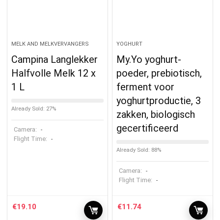
MELK AND MELKVERVANGERS
YOGHURT
Campina Langlekker
My.Yo yoghurt-
Halfvolle Melk 12 x
poeder, prebiotisch,
1 L
ferment voor
yoghurtproductie, 3
Already Sold: 27%
zakken, biologisch
gecertificeerd
Camera:
-
Flight Time:
-
Already Sold: 88%
Camera:
-
Flight Time:
-
€
19.10
€
11.74