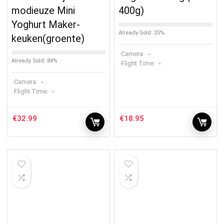
modieuze Mini
400g)
Yoghurt Maker-
Already Sold: 25%
keuken(groente)
Camera:
-
Already Sold: 84%
Flight Time:
-
Camera:
-
Flight Time:
-
€
32.99
€
18.95