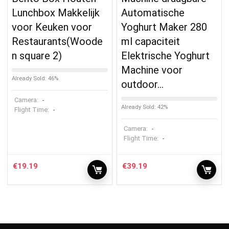
Lunchbox Makkelijk
Automatische
voor Keuken voor
Yoghurt Maker 280
Restaurants(Woode
ml capaciteit
n square 2)
Elektrische Yoghurt
Machine voor
Already Sold: 46%
outdoor…
Camera:
-
Already Sold: 42%
Flight Time:
-
Camera:
-
Flight Time:
-
€
19.19
€
39.19