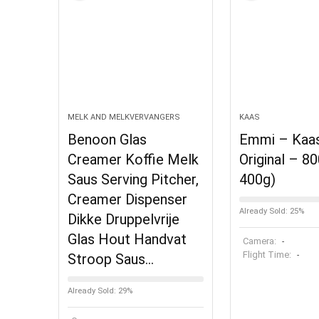
MELK AND MELKVERVANGERS
KAAS
Benoon Glas
Emmi – Kaa
Creamer Koffie Melk
Original – 8
Saus Serving Pitcher,
400g)
Creamer Dispenser
Already Sold: 25%
Dikke Druppelvrije
Glas Hout Handvat
Camera:
-
Flight Time:
-
Stroop Saus…
Already Sold: 29%