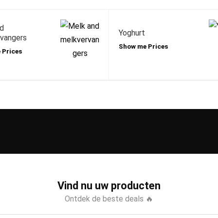
d
Yoghurt
vangers
Show me Prices
 Prices
Vind nu uw producten
Ontdek de beste deals 🔥