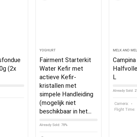
YOGHURT
MELK AND ME
sfondue
Fairment Starterkit
Campina 
00g (2x
Water Kefir met
Halfvoll
actieve Kefir-
L
kristallen met
Already Sold: 
simpele Handleiding
(mogelijk niet
Camera:
-
Flight Time:
beschikbaar in het…
Already Sold: 78%