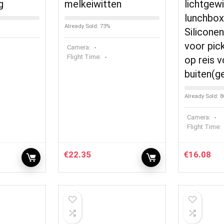
g
melkeiwitten
lichtgew
lunchbox
Already Sold: 73%
Silicone
voor pic
Camera:
-
Flight Time:
-
op reis 
buiten(g
Already Sold: 
Camera:
-
Flight Time:
€
22.35
€
16.08