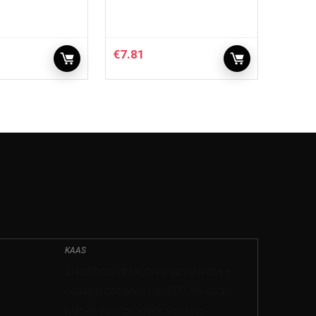
€
7.81
KAAS
Lunchbox, draagbare opvouwbare
opslagcontainer van 800 ml voor
buiten voor picknick voor op