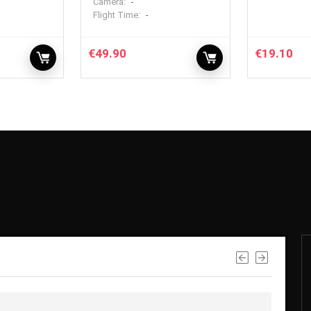
Camera:
-
Flight Time:
-
€
49.90
€
19.10