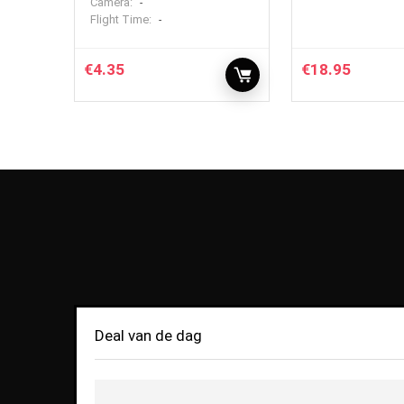
Camera:
-
Flight Time:
-
€
4.35
€
18.95
Deal van de dag