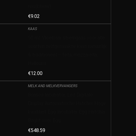
reis(blauw)
€
9.02
KAAS
50 ml. Vloeibaar stremgaas voor alle
soorten zelfgemaakte kaas natuurlijk
& traditioneel – feta, mozzarella,
Halloumi…
€
12.00
MELK AND MELKVERVANGERS
Brinsea Incubator, Led Digitale
Display Automatische Hatcher Hoge
kwaliteit Egg Incubator Egg Hatcher
Bright voor Egg
€
548.59