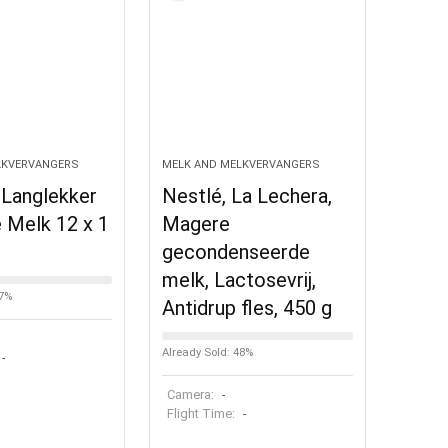
LKVERVANGERS
MELK AND MELKVERVANGERS
Langlekker
Nestlé, La Lechera,
e Melk 12 x 1
Magere
gecondenseerde
melk, Lactosevrij,
27%
Antidrup fles, 450 g
Already Sold: 48%
-
Camera:
-
Flight Time:
-