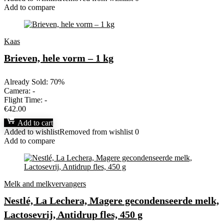
Add to compare
Kaas
Brieven, hele vorm – 1 kg
Already Sold: 70%
Camera:
-
Flight Time:
-
€
42.00
Add to cart
Added to wishlist
Removed from wishlist
0
Add to compare
Melk and melkvervangers
Nestlé, La Lechera, Magere gecondenseerde melk,
Lactosevrij, Antidrup fles, 450 g