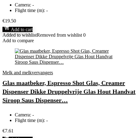
Camera:
-
Flight time (m):
-
€
19.50
Add to cart
Added to wishlist
Removed from wishlist
0
Add to compare
Melk and melkvervangers
Glas maatbeker, Espresso Shot Glas, Creamer
Dispenser Dikke Druppelvrije Glas Hout Handvat
Siroop Saus Dispenser…
Camera:
-
Flight time (m):
-
€
7.61