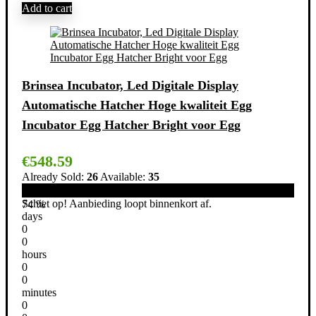
Add to cart
Brinsea Incubator, Led Digitale Display
Automatische Hatcher Hoge kwaliteit Egg
Incubator Egg Hatcher Bright voor Egg
€
548.59
Already Sold:
26
Available:
35
Schiet op! Aanbieding loopt binnenkort af.
74 %
days
0
0
hours
0
0
minutes
0