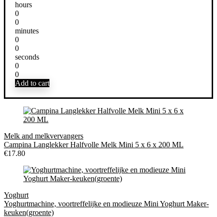
hours
0
0
minutes
0
0
seconds
0
0
Add to cart
Melk and melkvervangers
Campina Langlekker Halfvolle Melk Mini 5 x 6 x 200 ML
€
17.80
Yoghurt
Yoghurtmachine, voortreffelijke en modieuze Mini Yoghurt Maker-
keuken(groente)