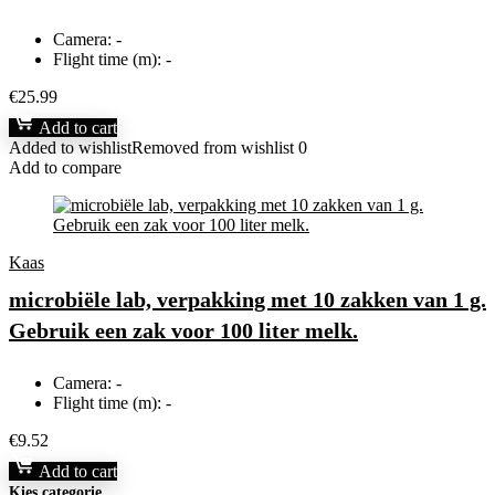
Camera:
-
Flight time (m):
-
€
25.99
Add to cart
Added to wishlist
Removed from wishlist
0
Add to compare
Kaas
microbiële lab, verpakking met 10 zakken van 1 g.
Gebruik een zak voor 100 liter melk.
Camera:
-
Flight time (m):
-
€
9.52
Add to cart
Kies categorie