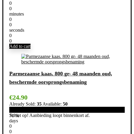
0
0
minutes
0
0
seconds
0
0
Add to cart
Parmezaanse kaas. 800 gr- 48 maanden oud,
beschermde oorsprongsbenaming
€
24.90
Already Sold:
35
Available:
50
Schiet op! Aanbieding loopt binnenkort af.
70 %
days
0
0