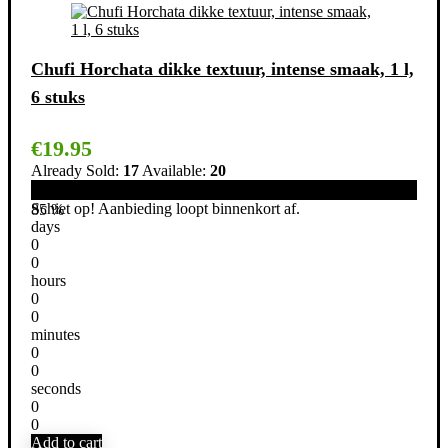
Chufi Horchata dikke textuur, intense smaak, 1 l,
6 stuks
€
19.95
Already Sold:
17
Available:
20
Schiet op! Aanbieding loopt binnenkort af.
85 %
days
0
0
hours
0
0
minutes
0
0
seconds
0
0
Add to cart