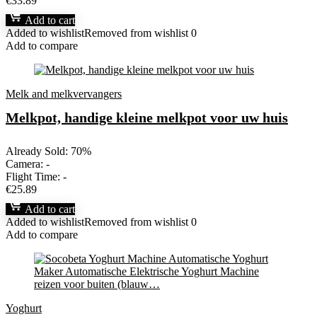
€
33.89
Add to cart
Added to wishlist
Removed from wishlist
0
Add to compare
Melk and melkvervangers
Melkpot, handige kleine melkpot voor uw huis
Already Sold: 70%
Camera:
-
Flight Time:
-
€
25.89
Add to cart
Added to wishlist
Removed from wishlist
0
Add to compare
Yoghurt