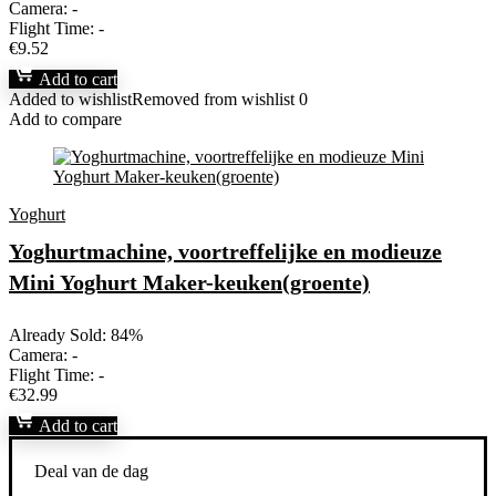
Camera:
-
Flight Time:
-
€
9.52
Add to cart
Added to wishlist
Removed from wishlist
0
Add to compare
Yoghurt
Yoghurtmachine, voortreffelijke en modieuze
Mini Yoghurt Maker-keuken(groente)
Already Sold: 84%
Camera:
-
Flight Time:
-
€
32.99
Add to cart
Deal van de dag