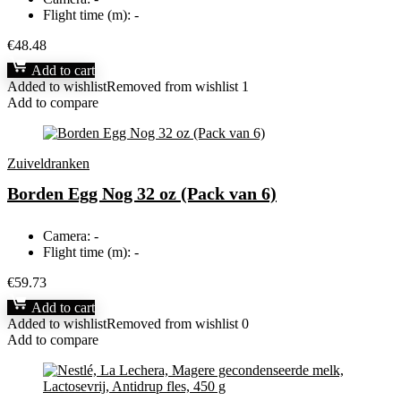
Flight time (m):
-
€
48.48
Add to cart
Added to wishlist
Removed from wishlist
1
Add to compare
Zuiveldranken
Borden Egg Nog 32 oz (Pack van 6)
Camera:
-
Flight time (m):
-
€
59.73
Add to cart
Added to wishlist
Removed from wishlist
0
Add to compare