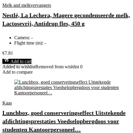
Melk and melkvervangers
Nestlé, La Lechera, Magere gecondenseerde melk,
Lactosevrij, Antidrup fles, 450 g
Camera:
-
Flight time (m):
-
€
7.81
Add to cart
Added to wishlist
Removed from wishlist
0
Add to compare
Kaas
Lunchbox, goed conserveringseffect Uitstekende
afdichtingsprestaties Voedselopbergdoos voor
studenten Kantoorpersoneel…