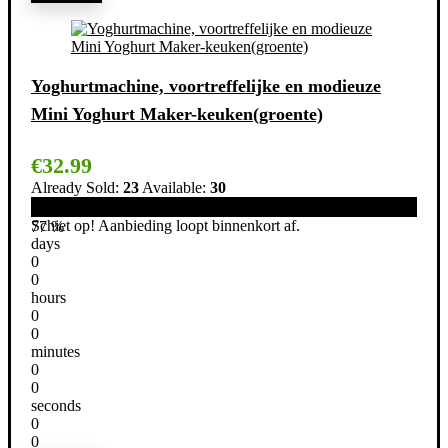
Yoghurtmachine, voortreffelijke en modieuze
Mini Yoghurt Maker-keuken(groente)
€
32.99
Already Sold:
23
Available:
30
Schiet op! Aanbieding loopt binnenkort af.
77 %
days
0
0
hours
0
0
minutes
0
0
seconds
0
0