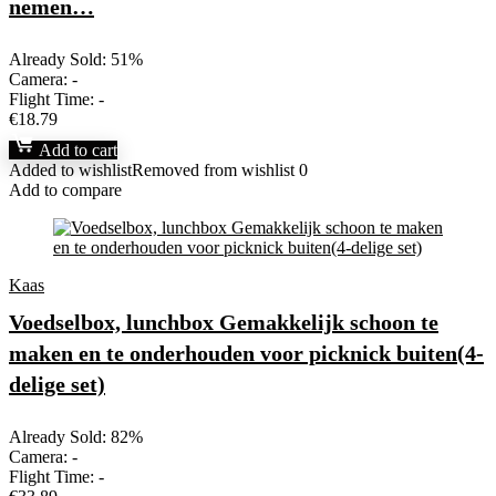
nemen…
Already Sold: 51%
Camera:
-
Flight Time:
-
€
18.79
Add to cart
Added to wishlist
Removed from wishlist
0
Add to compare
Kaas
Voedselbox, lunchbox Gemakkelijk schoon te
maken en te onderhouden voor picknick buiten(4-
delige set)
Already Sold: 82%
Camera:
-
Flight Time:
-