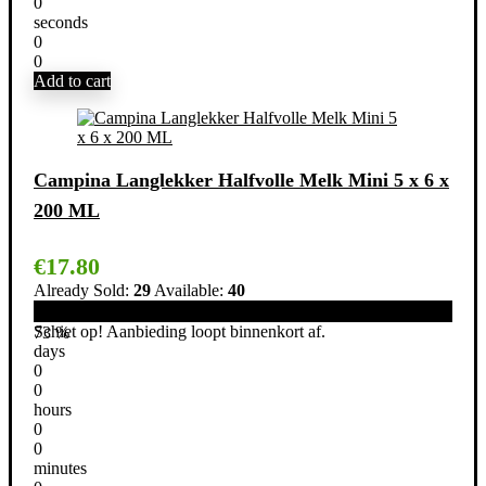
0
seconds
0
0
Add to cart
Campina Langlekker Halfvolle Melk Mini 5 x 6 x
200 ML
€
17.80
Already Sold:
29
Available:
40
Schiet op! Aanbieding loopt binnenkort af.
73 %
days
0
0
hours
0
0
minutes