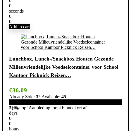
0
0
seconds
0
0
Add to cart
Lunchbox, Lunch-/Snackbox Houten Gezonde
Milieuvriendelijke Voedselcontainer voor School
Kantoor Picknick Reizen…
€
36.09
Already Sold:
32
Available:
45
Schiet op! Aanbieding loopt binnenkort af.
71 %
days
0
0
hours