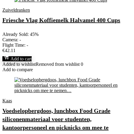
Zuiveldranken
Friesche Vlag Koffiemelk Halvamel 400 Cups
Already Sold: 45%
Camera:
-
Flight Time:
-
€
42.11
Add to cart
Added to wishlist
Removed from wishlist
0
Add to compare
Kaas
Voedselopbergdoos, lunchbox Food Grade
siliconenmateriaal voor studenten,
kantoorpersoneel en picknicks om mee te