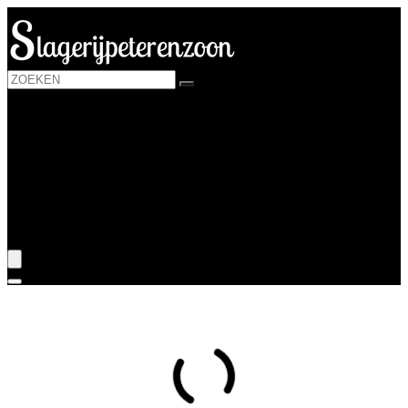
Login / Register is disabled
Kaas
Melk and melkvervangers
Yoghurt
Zuiveldranken
Huis
Blogs
???? Mijn wenslijst