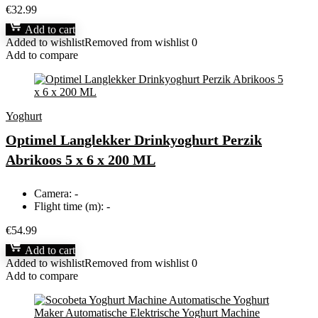
€
32.99
Add to cart
Added to wishlist
Removed from wishlist
0
Add to compare
Yoghurt
Optimel Langlekker Drinkyoghurt Perzik
Abrikoos 5 x 6 x 200 ML
Camera:
-
Flight time (m):
-
€
54.99
Add to cart
Added to wishlist
Removed from wishlist
0
Add to compare