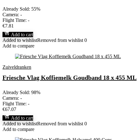
Already Sold: 55%
Camera:
-
Flight Time:
-
€
7.81
Add to cart
Added to wishlist
Removed from wishlist
0
Add to compare
Zuiveldranken
Friesche Vlag Koffiemelk Goudband 18 x 455 ML
Already Sold: 98%
Camera:
-
Flight Time:
-
€
67.07
Add to cart
Added to wishlist
Removed from wishlist
0
Add to compare