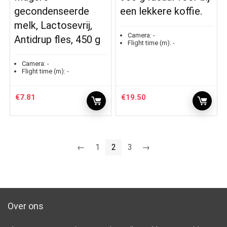
gecondenseerde
een lekkere koffie.
melk, Lactosevrij,
Camera:
-
Antidrup fles, 450 g
Flight time (m):
-
Camera:
-
Flight time (m):
-
€
7.81
€
19.50
←
1
2
3
→
Over ons