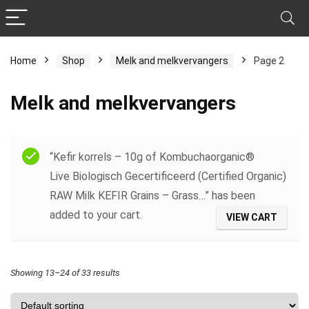
Home
Shop
Melk and melkvervangers
Page 2
Melk and melkvervangers
Filter
“Kefir korrels – 10g of Kombuchaorganic®
Live Biologisch Gecertificeerd (Certified Organic)
RAW Milk KEFIR Grains – Grass…” has been
added to your cart.
VIEW CART
Showing 13–24 of 33 results