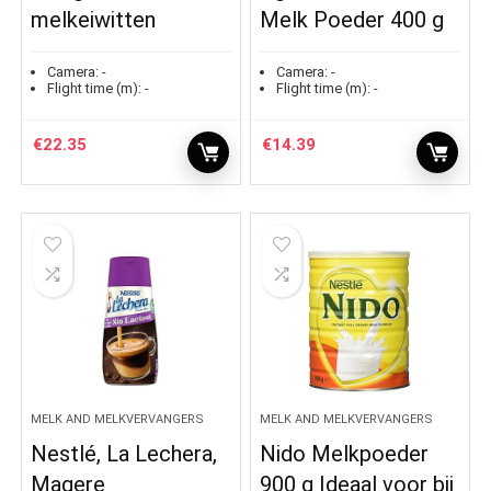
melkeiwitten
Melk Poeder 400 g
Camera:
-
Camera:
-
Flight time (m):
-
Flight time (m):
-
€
22.35
€
14.39
MELK AND MELKVERVANGERS
MELK AND MELKVERVANGERS
Nestlé, La Lechera,
Nido Melkpoeder
Magere
900 g Ideaal voor bij