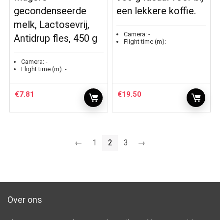
gecondenseerde
een lekkere koffie.
melk, Lactosevrij,
Camera:
-
Antidrup fles, 450 g
Flight time (m):
-
Camera:
-
Flight time (m):
-
€
7.81
€
19.50
←
1
2
3
→
Over ons