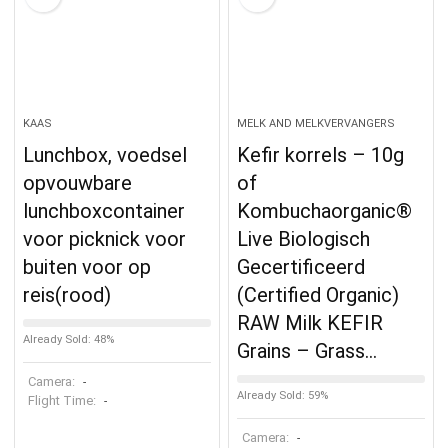
KAAS
MELK AND MELKVERVANGERS
Lunchbox, voedsel
Kefir korrels – 10g
opvouwbare
of
lunchboxcontainer
Kombuchaorganic®
voor picknick voor
Live Biologisch
buiten voor op
Gecertificeerd
reis(rood)
(Certified Organic)
RAW Milk KEFIR
Already Sold: 48%
Grains – Grass…
Camera:
-
Already Sold: 59%
Flight Time:
-
Camera:
-