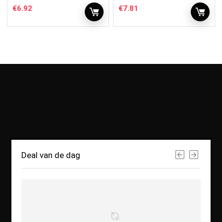
€
6.92
€
7.81
Deal van de dag