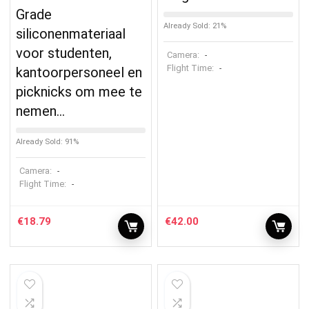
Grade
Already Sold: 21%
siliconenmateriaal
voor studenten,
Camera:
-
Flight Time:
-
kantoorpersoneel en
picknicks om mee te
nemen…
Already Sold: 91%
Camera:
-
Flight Time:
-
€
18.79
€
42.00