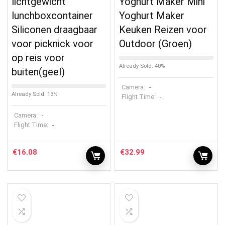
lichtgewicht
Yoghurt Maker Mini
lunchboxcontainer
Yoghurt Maker
Siliconen draagbaar
Keuken Reizen voor
voor picknick voor
Outdoor (Groen)
op reis voor
Already Sold: 40%
buiten(geel)
Camera:
-
Already Sold: 13%
Flight Time:
-
Camera:
-
Flight Time:
-
€
16.08
€
32.99