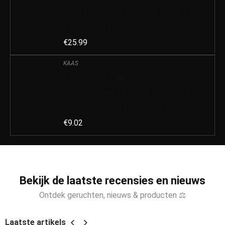
Voedselopbergdoos voor studenten
Kantoorpersoneel…
€
25.99
KAAS
Lunchbox, draagbare opvouwbare
opslagcontainer van 800 ml voor buiten
voor picknick voor op reis(blauw)
€
9.02
Bekijk de laatste recensies en nieuws
Ontdek geruchten, nieuws & producten ⚖
Laatste artikels