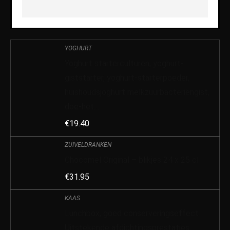
YOGHURT
Yoghurt starterculturen, yoghurt-
giststarter, yoghurt-starterpoeder,
huishoudsjoghurt melkzuurbacteriëngist,
doe-het…
€
19.40
ZUIVELDRANKEN
Chocomel Original – blikjes 24 x 25 cl
€
31.95
KAAS
Lunchbox, goed conserveringseffect
Uitstekende afdichtingsprestaties