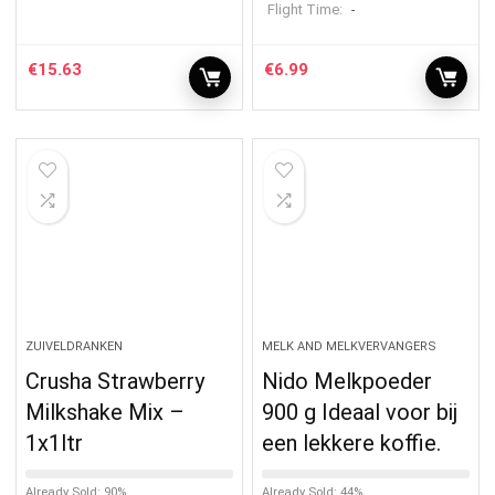
Flight Time:
-
€
15.63
€
6.99
ZUIVELDRANKEN
MELK AND MELKVERVANGERS
Crusha Strawberry
Nido Melkpoeder
Milkshake Mix –
900 g Ideaal voor bij
1x1ltr
een lekkere koffie.
Already Sold: 90%
Already Sold: 44%