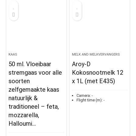
KAAS
MELK AND MELKVERVANGERS
50 ml. Vloeibaar
Aroy-D
stremgaas voor alle
Kokosnootmelk 12
soorten
x 1L (met E435)
zelfgemaakte kaas
Camera:
-
natuurlijk &
Flight time (m):
-
traditioneel – feta,
mozzarella,
Halloumi…