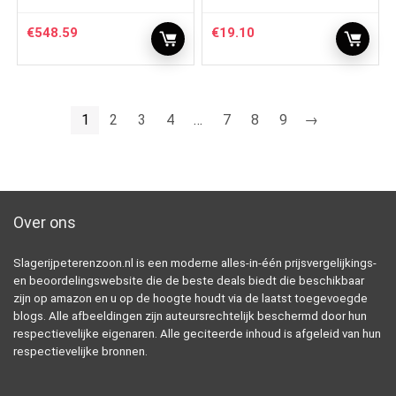
€
548.59
€
19.10
1
2
3
4
…
7
8
9
→
Over ons
Slagerijpeterenzoon.nl is een moderne alles-in-één prijsvergelijkings-
en beoordelingswebsite die de beste deals biedt die beschikbaar
zijn op amazon en u op de hoogte houdt via de laatst toegevoegde
blogs. Alle afbeeldingen zijn auteursrechtelijk beschermd door hun
respectievelijke eigenaren. Alle geciteerde inhoud is afgeleid van hun
respectievelijke bronnen.